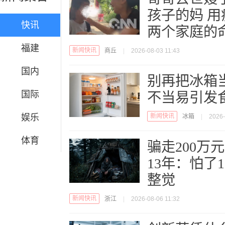
孩子的妈 
快讯
两个家庭的
福建
新闻快讯
商丘
|
2026-08-03 11:43
国内
别再把冰箱
国际
不当易引发
娱乐
新闻快讯
冰箱
|
2026-
体育
骗走200万
13年：怕了
整觉
新闻快讯
浙江
|
2026-08-06 11:32