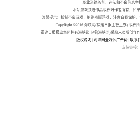
职业道德监督、违法和不良信息举报电话：05
本站游戏频道作品版权归作者所有，如果
温馨提示：抵制不良游戏，拒绝盗版游戏，注意自我保护，
CopyRight ©2016 海峡网(福建日报主管主办) 版权所有
福建日报报业集团拥有海峡都市报(海峡网)采编人员所创作
版权说明
|
海峡网全媒体广告价
|
联系
友情链接