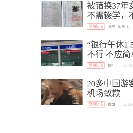
被错换37
不需辍学，
新闻快讯
医院
新生儿
“银行午休1
不行 不应简
新闻快讯
银行
|
2026-
20多中国游
机场致歉
新闻快讯
泰国
|
2026-