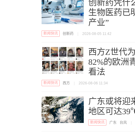
创新药凭什
生物医药已
产业”
新闻快讯
创新药
|
2026-08-05 11:42
西方Z世代为
82%的欧洲
看法
新闻快讯
西方
|
2026-08-06 11:34
广东或将迎来
地区可达39
新闻快讯
广东
台风
|